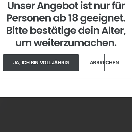
s
Unser Angebot ist nur für
Personen ab 18 geeignet.
Bitte bestätige dein Alter,
um weiterzumachen.
JA, ICH BIN VOLLJÄHRIG
ABBRECHEN